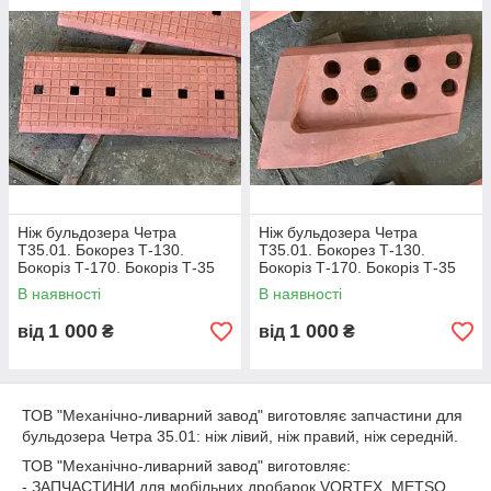
- ЗАПЧАСТИНИ для екскаваторів ЕКГ-5, ЕКГ-8, ЕКГ-10,
ЕШ-6/45, ЕШ-10/70, ЕШ-15/90, ЕШ-20/90, ЕО...
- сталеве, чавунне і бронзове литво;
- ролики конвеєрні;
- колосники;
- шестерні;
- шківи;
- вали;
- втулки;
- зірочки;
- півмуфти;
Ніж бульдозера Четра
Ніж бульдозера Четра
- колеса;
Т35.01. Бокорез Т-130.
Т35.01. Бокорез Т-130.
- модельну оснастку;
Бокоріз Т-170. Бокоріз Т-35
Бокоріз Т-170. Бокоріз Т-35
- запчастини для кранової техніки, сільськогосподарської
В наявності
В наявності
техніки.
Виготовляємо НОВІ живильники ТК-15 і ремонтуємо щокові
1 000
1 000
від
₴
від
₴
дробарки.
З повагою,
менеджер по роботі з ключовими клієнтами
ТОВ "Механічно-ливарний завод"
ТОВ "Механічно-ливарний завод" виготовляє запчастини для
Юстенюк Віталій Володимирович
бульдозера Четра 35.01: ніж лівий, ніж правий, ніж середній.
+38(067)361-12-59 +38(067)334-52-25 (Viber, WhatsApp,
ТОВ "Механічно-ливарний завод" виготовляє:
Telegram)
- ЗАПЧАСТИНИ для мобільних дробарок VORTEX, METSO,