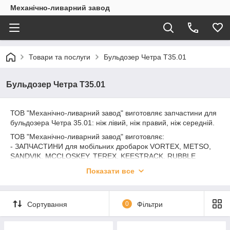
Механічно-ливарний завод
Товари та послуги
Бульдозер Четра Т35.01
Бульдозер Четра Т35.01
ТОВ "Механічно-ливарний завод" виготовляє запчастини для
бульдозера Четра 35.01: ніж лівий, ніж правий, ніж середній.
ТОВ "Механічно-ливарний завод" виготовляє:
- ЗАПЧАСТИНИ для мобільних дробарок VORTEX, METSO,
SANDVIK, MCCLOSKEY, TEREX, KEESTRACK, RUBBLE
MASTER, SBM, HAZEMAG, RESTA DAKON, KLEEMAN...
Показати все
- ЗАПЧАСТИНИ для дробарок КСД/КМД/ККД, СМ, СМД, ЩКД,
ДЦІ, ДДЗ, ДКТ, ДРО, КДХ, ЩД, ЩПД, НР...
- ЗАПЧАСТИНИ для живильників ТК-15, ПП1-15, 1-18, 1-24, 2-
Сортування
0
Фільтри
12, 2-15, 2-18, П-804...
- ЗАПЧАСТИНИ для млинів Makrum, СМ-1456, ШБМ, ММТ,
МШР, Ш...