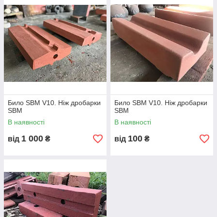
ЕШ-6/45, ЕШ-10/70, ЕШ-15/90, ЕШ-20/90, ЕО...
- ЗАПЧАСТИНИ для бульдозерів
ЧЕТРА, БЕЛАЗ, Т-170...
Било SBM V10. Ніж дробарки
Било SBM V10. Ніж дробарки
SBM
SBM
В наявності
В наявності
1 000
100
від
₴
від
₴