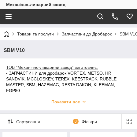
Механічно-ливарний завод
Товари та послуги
Запчастини до Дробарок
SBM V1
SBM V10
ТОВ "Механічно-ливарний завод" виготовляє:
-
ЗАПЧАСТИНИ для дробарок
VORTEX, METSO, НР,
SANDVIK, MCCLOSKEY, TEREX, KEESTRACK, RUBBLE
MASTER, SBM, HAZEMAG, RESTA DAKON, KLEEMAN,
FGP80...
-
ЗАПЧАСТИНИ для дробарок
КСД/КМД/ККД, СМ, СМД, ЩКД,
Показати все
ДЦІ, ДДЗ, ДКТ, ДРО, КДХ, ЩД, ЩПД...
-
ЗАПЧАСТИНИ для живильників
ТК-15, ПП1-15, 1-18, 1-24, 2-
12, 2-15, 2-18, П-804...
-
ЗАПЧАСТИНИ для млинів
Makrum, СМ-1456, СМ-6008,
Сортування
0
Фільтри
ШБМ, ММТ, МШР, Ш...
-
ЗАПЧАСТИНИ для екскаваторів
ЕКГ-5, ЕКГ-8, ЕКГ-10,