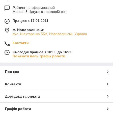
ШБМ, ММТ, МШР, Ш...
-
ЗАПЧАСТИНИ для екскаваторів
ЕКГ-5, ЕКГ-8, ЕКГ-10,
Рейтинг не сформований
ЕШ-6/45, ЕШ-10/70, ЕШ-15/90, ЕШ-20/90, ЕО...
Менше 5 відгуків за останній рік
- ЗАПЧАСТИНИ для бульдозерів
ЧЕТРА, БЕЛАЗ, Т-170...
- сталеве, чавунне і бронзове литво
;
Працює з 17.01.2011
- ролики конвеєрні;
- колосники;
м. Нововолинськ
вул. Шахтарська 55А, Нововолинськ, Україна
- шестерні;
- шківи;
Контакти
- вали;
- втулки;
Сьогодні працює з 10:00 до 16:30
- зірочки;
Показати весь графік роботи
- півмуфти;
- колеса;
- модельну оснастку;
Про нас
- запчастини для кранової техніки, сільськогосподарської
техніки.
Виготовляємо НОВІ живильники ТК-15 і ремонтуємо щокові
Контакти
дробарки.
Доставка та оплата
З повагою,
менеджер по роботі з ключовими клієнтами
ТОВ "Механічно-ливарний завод"
Графік роботи
Юстенюк Віталій Володимирович