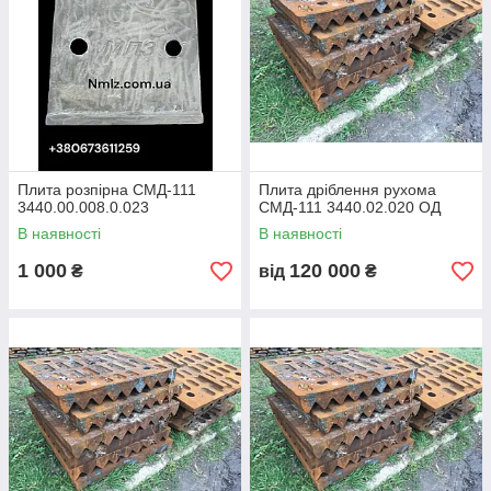
Плита розпірна СМД-111
Плита дріблення рухома
3440.00.008.0.023
СМД-111 3440.02.020 ОД
В наявності
В наявності
1 000
120 000
₴
від
₴