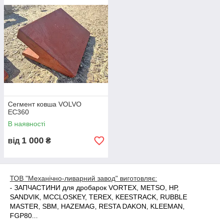
ЕШ-6/45, ЕШ-10/70, ЕШ-15/90, ЕШ-20/90, ЕО...
- ЗАПЧАСТИНИ для бульдозерів
ЧЕТРА, БЕЛАЗ, Т-170...
- сталеве, чавунне і бронзове литво
.
Сегмент ковша VOLVO
EC360
В наявності
1 000
від
₴
ТОВ "Механічно-ливарний завод" виготовляє:
-
ЗАПЧАСТИНИ для дробарок
VORTEX, METSO, НР,
SANDVIK, MCCLOSKEY, TEREX, KEESTRACK, RUBBLE
MASTER, SBM, HAZEMAG, RESTA DAKON, KLEEMAN,
FGP80...