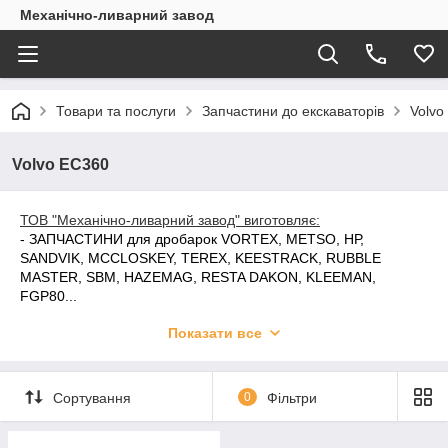
Механічно-ливарний завод
Товари та послуги
Запчастини до екскаваторів
Volvo
Volvo EC360
ТОВ "Механічно-ливарний завод" виготовляє:
-
ЗАПЧАСТИНИ для дробарок
VORTEX, METSO, НР,
SANDVIK, MCCLOSKEY, TEREX, KEESTRACK, RUBBLE
MASTER, SBM, HAZEMAG, RESTA DAKON, KLEEMAN,
FGP80...
-
ЗАПЧАСТИНИ для дробарок
КСД/КМД/ККД, СМ, СМД, ЩКД,
Показати все
ДЦІ, ДДЗ, ДКТ, ДРО, КДХ, ЩД, ЩПД...
-
ЗАПЧАСТИНИ для живильників
ТК-15, ПП1-15, 1-18, 1-24, 2-
12, 2-15, 2-18, П-804...
-
ЗАПЧАСТИНИ для млинів
Makrum, СМ-1456, СМ-6008,
Сортування
0
Фільтри
ШБМ, ММТ, МШР, Ш...
-
ЗАПЧАСТИНИ для екскаваторів
ЕКГ-5, ЕКГ-8, ЕКГ-10,