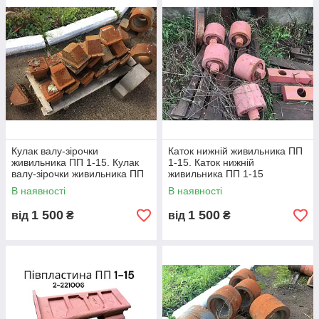
Вал ТК-15
ТК-15А.03.100
Вал проміжний ТК-15
Шестерня ТК-15 z-16m12
Шестерня ТК-15 z-58m12
С-640-0-1
Пластина живильника ТК-15
ТК-15.01.201
Кулак валу-зірочки
Каток нижній живильника ПП
живильника ПП 1-15. Кулак
1-15. Каток нижній
валу-зірочки живильника ПП
живильника ПП 1-15
Корпус підшипника ТК-15
4149
1-15
В наявності
В наявності
Втулка корпуса підшипника
3-504017
1 500
1 500
від
₴
від
₴
ЦАМ
Корпус підшипника
2-282472
живильника ПП1-18
Палець 1-18
4-465817