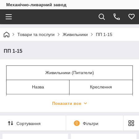
Механічно-ливарний завод
Товари та послуги
Живильники
ПП 1-15
ПП 1-15
Живильники (Питатели)
Назва
Креслення
Зірочка ведуча ТК15
С-640-0-8А
Показати все
Колесо натяжне ТК-15
С-640-13-4
Сортування
0
Фільтри
Ролик ТК-15
ТК-15.01.701