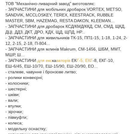
ТОВ "Механічно-ливарний завод" виготовляє:
- ЗАПЧАСТИНИ для мобільних дробарок VORTEX, METSO,
SANDVIK, MCCLOSKEY, TEREX, KEESTRACK, RUBBLE
MASTER, SBM, HAZEMAG, RESTA DAKON, KLEEMAN...
- ЗАПЧАСТИНИ для дробарок КСД/КМД/ККД, СМ, СМД, ЩКД,
ДЦІ, ДДЗ, ДКТ, ДРО, КДХ, ЩД, ЩПД, НР...
- ЗАПЧАСТИНИ для живильників ТК-15, ПП1-15, 1-18, 1-24, 2-
12, 2-15, 2-18, П-804...
- ЗАПЧАСТИНИ для млинів Makrum, СМ-1456, ШБМ, ММТ,
МШР, Ш...
- ЗАПЧАСТИНИ
для екс
ка
ваторів
ЕК
Г-5, ЕКГ
-8, ЕКГ-10,
ЕШ-6/45, ЕШ-10/70, ЕШ-15/90, ЕШ-20/90, ЕО...
- сталеве, чавунне і бронзове литво;
- ролики конвеєрні;
- колосники;
- шестерні;
- шківи;
- вали;
- втулки;
- зірочки;
- півмуфти;
- колеса;
- модельну оснастку;