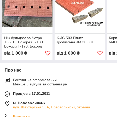
Ніж бульдозера Четра
K-JC 503 Плита
Корп
Т35.01. Бокорез Т-130.
дробильна JM 30.501
6/4
Бокоріз Т-170. Бокоріз
Т-35
1 000
1 000
від
₴
від
₴
від
Про нас
Рейтинг не сформований
Менше 5 відгуків за останній рік
Працює з 17.01.2011
м. Нововолинськ
вул. Шахтарська 55А, Нововолинськ, Україна
Контакти