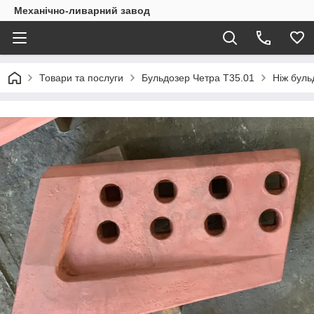
Механічно-ливарний завод
Товари та послуги
Бульдозер Четра Т35.01
Ніж буль