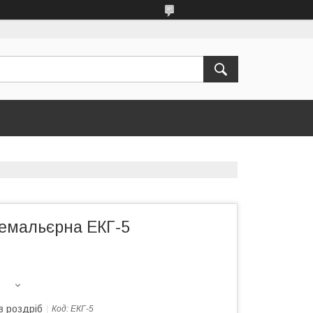
емальєрна ЕКГ-5
в роздріб
Код:
ЕКГ-5