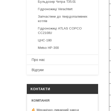
Бульдозер Четра Т35.01
Гідроножиці Verachtert
Запчастини до твердопаливних
котлів
Гідроножиці ATLAS COPCO
CC2100U
ЦНС-180
Metso HP-300
Про нас
Відгуки
КОНТАКТИ
Механічно-ливарний завод