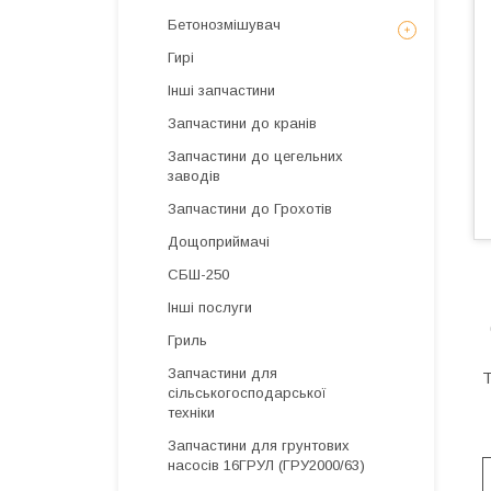
Бетонозмішувач
Гирі
Інші запчастини
Запчастини до кранів
Запчастини до цегельних
заводів
Запчастини до Грохотів
Дощоприймачі
СБШ-250
Інші послуги
Гриль
Запчастини для
Т
сільськогосподарської
техніки
Запчастини для грунтових
насосів 16ГРУЛ (ГРУ2000/63)