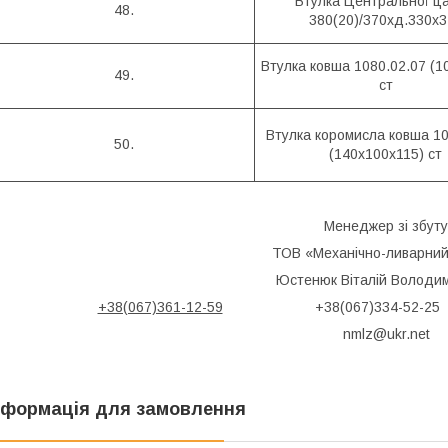
Втулка Центральної ц
48.
380(20)/370хд.330х3
Втулка ковша 1080.02.07 (1
49.
ст
Втулка коромисла ковша 10
50.
(140х100х115) ст
Менеджер зі збуту
ТОВ «Механічно-ливарний
Юстенюк Віталій Володи
+38(067)361-12-59
+38(067)334-52-
nmlz@ukr.net
нформація для замовлення