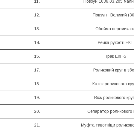
11.
Повзун 1036.03.205 мали
12.
Повзун Великий (30
13.
Обойма перемикач
14.
Рейка рукояті ЕКГ
15.
Трак ЕКГ-5
17.
Роликовий круг в збо
18.
Каток роликового кр
19.
Вісь роликового кру
20.
Сепаратор роликового 
21.
Муфта тавотніци роликово