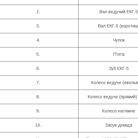
2.
Вал ведучий ЕКГ-5
3.
Вал ЕКГ-5 (коротиш
4.
Чулок
5.
П'ята
6.
Зуб ЕКГ-5
7.
Колесо ведуче (евольв
8.
Колесо ведуче (прямий)
9.
Колесо натяжне
10.
Засув днища