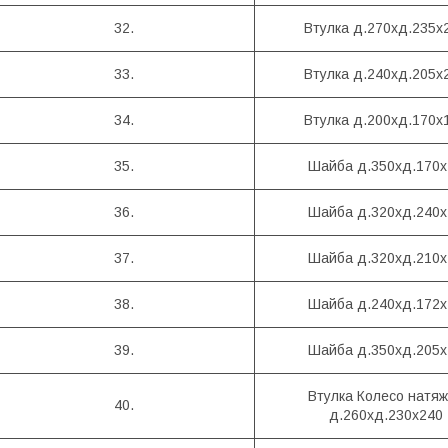
32.
Втулка д.270хд.235х
33.
Втулка д.240хд.205х
34.
Втулка д.200хд.170х
35.
Шайба д.350хд.170х
36.
Шайба д.320хд.240х
37.
Шайба д.320хд.210х
38.
Шайба д.240хд.172х
39.
Шайба д.350хд.205х
Втулка Колесо натя
40.
д.260хд.230х240