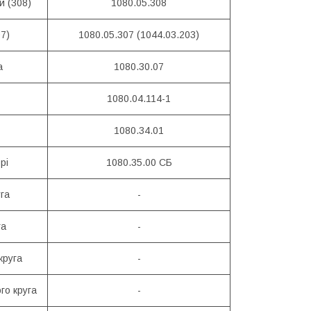
й (308)
1080.05.308
7)
1080.05.307 (1044.03.203)
а
1080.30.07
1080.04.114-1
1080.34.01
рі
1080.35.00 СБ
уга
-
га
-
круга
-
го круга
-