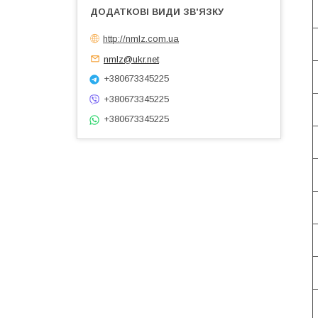
http://nmlz.com.ua
nmlz@ukr.net
+380673345225
+380673345225
+380673345225