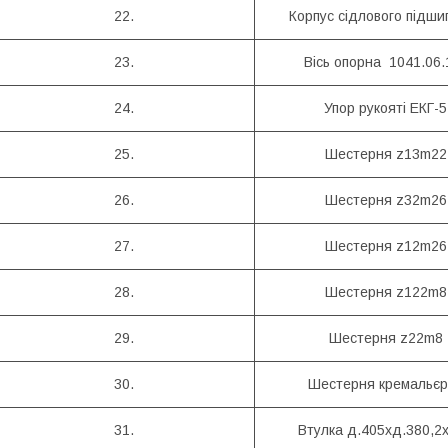
22.
Корпус сідлового підши
23.
Вісь опорна 1041.06.
24.
Упор рукояті ЕКГ-5
25.
Шестерня z13m22
26.
Шестерня z32m26
27.
Шестерня z12m26
28.
Шестерня z122m8
29.
Шестерня z22m8
30.
Шестерня кремальєр
31.
Втулка д.405хд.380,2