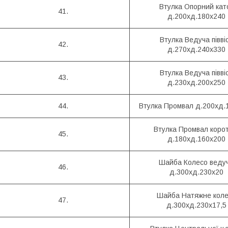
Втулка Опорний кат
41.
д.200хд.180х240
Втулка Ведуча півві
42.
д.270хд.240х330
Втулка Ведуча півві
43.
д.230хд.200х250
44.
Втулка Промвал д.200хд.
Втулка Промвал коро
45.
д.180хд.160х200
Шайба Колесо веду
46.
д.300хд.230х20
Шайба Натяжне коле
47.
д.300хд.230х17,5