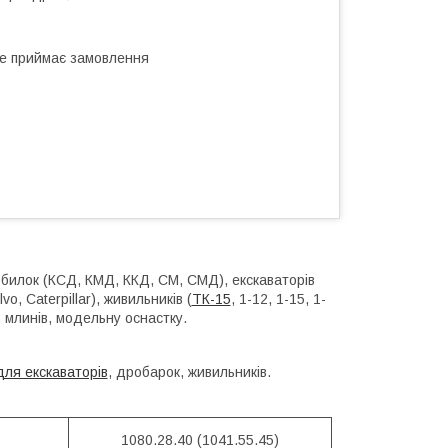
не приймає замовлення
билок (КСД, КМД, ККД, СМ, СМД), екскаваторів
o, Caterpillar), живильників (
ТК-15
, 1-12, 1-15, 1-
), млинів, модельну оснастку.
для екскаваторів
, дробарок, живильників.
1080.28.40 (1041.55.45)