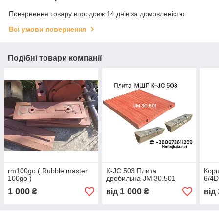
Повернення товару впродовж 14 днів за домовленістю
Всі умови повернення
Подібні товари компанії
rm100go ( Rubble master
K-JC 503 Плита
Корп
100go )
дробильна JM 30.501
6/4
1 000
1 000
₴
від
₴
від