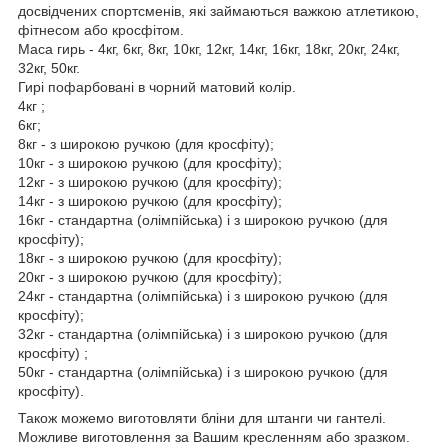
досвідчених спортсменів, які займаються важкою атлетикою,
фітнесом або кросфітом.
Маса гирь - 4кг, 6кг, 8кг, 10кг, 12кг, 14кг, 16кг, 18кг, 20кг, 24кг,
32кг, 50кг.
Гирі пофарбовані в чорний матовий колір.
4кг ;
6кг;
8кг - з широкою ручкою (для кросфіту);
10кг - з широкою ручкою (для кросфіту);
12кг - з широкою ручкою (для кросфіту);
14кг - з широкою ручкою (для кросфіту);
16кг - стандартна (олімпійська) і з широкою ручкою (для
кросфіту);
18кг - з широкою ручкою (для кросфіту);
20кг - з широкою ручкою (для кросфіту);
24кг - стандартна (олімпійська) і з широкою ручкою (для
кросфіту);
32кг - стандартна (олімпійська) і з широкою ручкою (для
кросфіту) ;
50кг - стандартна (олімпійська) і з широкою ручкою (для
кросфіту).
Також можемо виготовляти бліни для штанги чи гантелі.
Можливе виготовлення за Вашим кресленням або зразком.