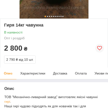
Гиря 14кг чавунна
В наявності
Опт і роздріб
2 800
₴
2 790 ₴
від 10 шт.
Опис
Характеристики
Доставка
Оплата
Умови п
Опис
ТОВ "Механічно-ливарний завод" виготовляє якісні чавунні
гирі
.
Наші гирі чудово підходять як для новачків так і для