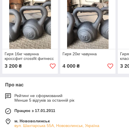
Гиря 16кг чавунна
Гиря 20кг чавунна
Гиря
кроссфит crossfit фитнесс
клас
3 200
4 000
3 2
₴
₴
Про нас
Рейтинг не сформований
Менше 5 відгуків за останній рік
Працює з 17.01.2011
м. Нововолинськ
вул. Шахтарська 55А, Нововолинськ, Україна