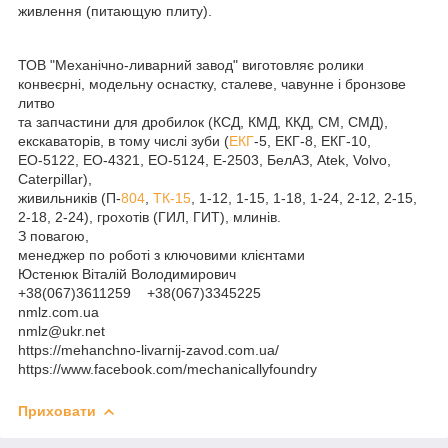
живлення (питающую плиту).
ТОВ "Механічно-ливарний завод" виготовляє ролики
конвеєрні, модельну оснастку, сталеве, чавунне і бронзове
литво
та запчастини для дробилок (КСД, КМД, ККД, СМ, СМД),
екскаваторів, в тому числі зуби (
ЕКГ
-5, ЕКГ-8, ЕКГ-10,
ЕО-5122, ЕО-4321, ЕО-5124, Е-2503, БелАЗ, Atek, Volvo,
Caterpillar),
живильників (П-
804
,
ТК-15
, 1-12, 1-15, 1-18, 1-24, 2-12, 2-15,
2-18, 2-24), грохотів (ГИЛ, ГИТ), млинів.
З повагою,
менеджер по роботі з ключовими клієнтами
Юстенюк Віталій Володимирович
+38(067)3611259 +38(067)3345225
nmlz.com.ua
nmlz@ukr.net
https://mehanchno-livarnij-zavod.com.ua/
https://www.facebook.com/mechanicallyfoundry
Приховати