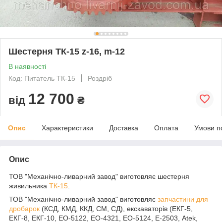
Шестерня ТК-15 z-16, m-12
В наявності
Код: Питатель ТК-15
Роздріб
12 700
від
₴
Опис
Характеристики
Доставка
Оплата
Умови п
Опис
ТОВ "Механічно-ливарний завод" виготовляє шестерня
живильника
ТК-15
.
ТОВ "Механічно-ливарний завод" виготовляє
запчастини для
дробарок
(КСД, КМД, ККД, СМ, СД), екскаваторів (ЕКГ-5,
ЕКГ-8, ЕКГ-10, ЕО-5122, ЕО-4321, ЕО-5124, Е-2503, Atek,