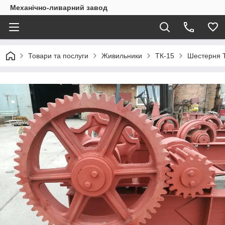
Механічно-ливарний завод
Товари та послуги
Живильники
ТК-15
Шестерня Т