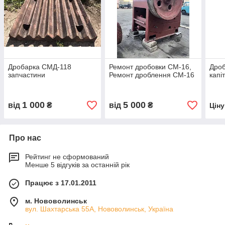
Дробарка СМД-118
Ремонт дробовки СМ-16,
Дроб
запчастини
Ремонт дроблення СМ-16
капі
1 000
5 000
від
₴
від
₴
Цін
Про нас
Рейтинг не сформований
Менше 5 відгуків за останній рік
Працює з 17.01.2011
м. Нововолинськ
вул. Шахтарська 55А, Нововолинськ, Україна