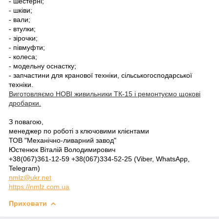
- шестерні;
- шківи;
- вали;
- втулки;
- зірочки;
- півмуфти;
- колеса;
- модельну оснастку;
- запчастини для кранової техніки, сільськогосподарської
техніки.
Виготовляємо НОВІ живильники ТК-15 і ремонтуємо щокові
дробарки.
З повагою,
менеджер по роботі з ключовими клієнтами
ТОВ "Механічно-ливарний завод"
Юстенюк Віталій Володимирович
+38(067)361-12-59 +38(067)334-52-25 (Viber, WhatsApp,
Telegram)
nmlz@ukr.net
https://nmlz.com.ua
Приховати