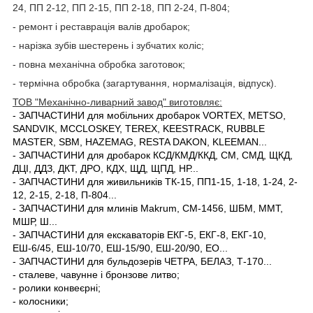
24, ПП 2-12, ПП 2-15, ПП 2-18, ПП 2-24, П-804;
- ремонт і реставрація валів дробарок;
- нарізка зубів шестерень і зубчатих коліс;
- повна механічна обробка заготовок;
- термічна обробка (загартування, нормалізація, відпуск).
ТОВ "Механічно-ливарний завод" виготовляє:
-
ЗАПЧАСТИНИ для мобільних дробарок
VORTEX, METSO,
SANDVIK, MCCLOSKEY, TEREX, KEESTRACK, RUBBLE
MASTER, SBM, HAZEMAG, RESTA DAKON, KLEEMAN...
-
ЗАПЧАСТИНИ для дробарок
КСД/КМД/ККД, СМ, СМД, ЩКД,
ДЦІ, ДДЗ, ДКТ, ДРО, КДХ, ЩД, ЩПД, НР...
-
ЗАПЧАСТИНИ для живильників
ТК-15, ПП1-15, 1-18, 1-24, 2-
12, 2-15, 2-18, П-804...
-
ЗАПЧАСТИНИ для млинів
Makrum, СМ-1456, ШБМ, ММТ,
МШР, Ш...
-
ЗАПЧАСТИНИ для екскаваторів
ЕКГ-5, ЕКГ-8, ЕКГ-10,
ЕШ-6/45, ЕШ-10/70, ЕШ-15/90, ЕШ-20/90, ЕО...
- ЗАПЧАСТИНИ для бульдозерів
ЧЕТРА, БЕЛАЗ, Т-170...
- сталеве, чавунне і бронзове литво
;
- ролики конвеєрні;
- колосники;