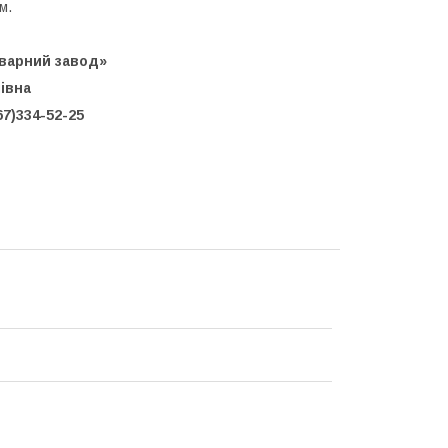
м.
варний завод»
івна
334-52-25