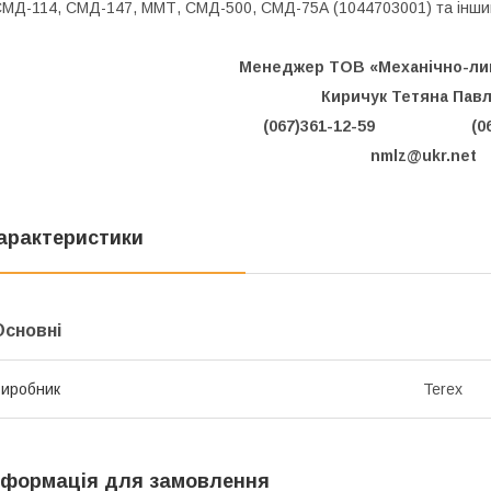
МД-114, СМД-147, ММТ, СМД-500, СМД-75А (1044703001) та інши
Менеджер ТОВ «Механічно-ли
Киричук Тетяна Павл
(067)361-12-59 (067)
nmlz@ukr.net
арактеристики
Основні
иробник
Terex
нформація для замовлення