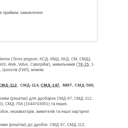
не приймає замовлення
илок (Terex pegson, КСД, КМД, ККД, СМ, СМД),
, Atek, Volvo, Caterpillar), живильників (
ТК-15
, 1-
), грохотів (ГИЛ), млинів.
СМД-112
, СМД-114,
СМД-147
, ММТ, СМД-500,
осники (решітки) для дробарок СМД-97, СМД-112,
), СМД-75А (1044703001) та інших.
ок, екскаваторів, живителів та іншої кар'єрної
сники (решітки) до дробок СМД-97, СМД-112,