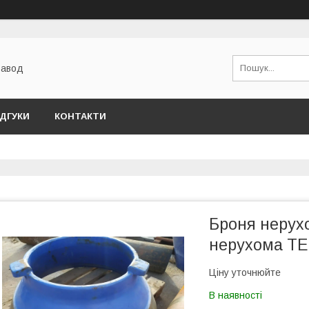
завод
ІДГУКИ
КОНТАКТИ
Броня нерух
нерухома T
Ціну уточнюйте
В наявності