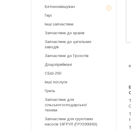
Бетонозмішувач
Гирі
Інші запчастини
Запчастини до кранів
Запчастини до цегельних
заводів
Запчастини до Грохотів
Дощоприймачі
е
СБШ-250
Інші послуги
Б
Гриль
Запчастини для
Т
сільськогосподарської
С
техніки
Т
Запчастини для грунтових
т
насосів 16ГРУЛ (ГРУ2000/63)
Т