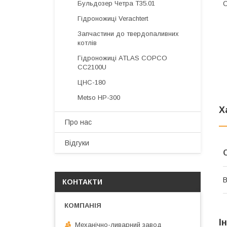
Бульдозер Четра Т35.01
С
Гідроножиці Verachtert
Запчастини до твердопаливних
котлів
Гідроножиці ATLAS COPCO
CC2100U
ЦНС-180
Metso HP-300
Х
Про нас
Відгуки
В
КОНТАКТИ
І
Механічно-ливарний завод