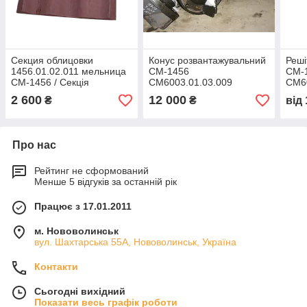
Секция облицовки
Конус розвантажувальний
Реші
1456.01.02.011 мельница
СМ-1456
СМ-
СМ-1456 / Секція
СМ6003.01.03.009
СМ60
облицювання
1456
2 600
12 000
₴
₴
від
СМ-
Про нас
Рейтинг не сформований
Менше 5 відгуків за останній рік
Працює з 17.01.2011
м. Нововолинськ
вул. Шахтарська 55А, Нововолинськ, Україна
Контакти
Сьогодні вихідний
Показати весь графік роботи